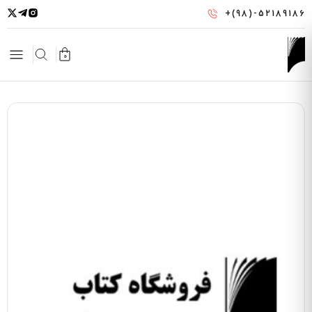
رفتن
+(98)-52189186
به
محتوای
اصلی
0