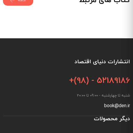
کتاب های مرتبط
ادامه
انتشارات دنیای اقتصاد
+(98) - 52189186
شنبه تا چهارشنبه - 09:00 تا 20:00
book@den.ir
دیگر محصولات