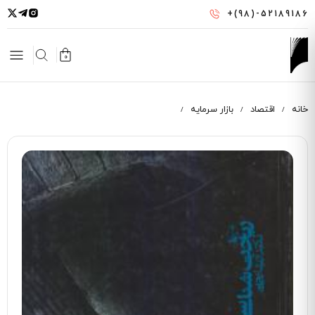
رفتن
+(98)-52189186
به
محتوای
اصلی
0
خانه
اقتصاد
بازار سرمایه