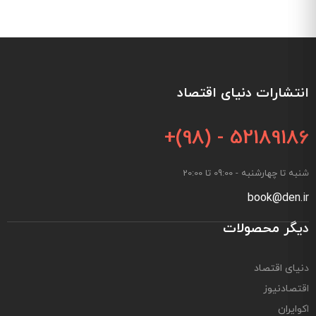
انتشارات دنیای اقتصاد
+(98) - 52189186
شنبه تا چهارشنبه - 09:00 تا 20:00
book@den.ir
دیگر محصولات
دنیای اقتصاد
اقتصادنیوز
اکوایران