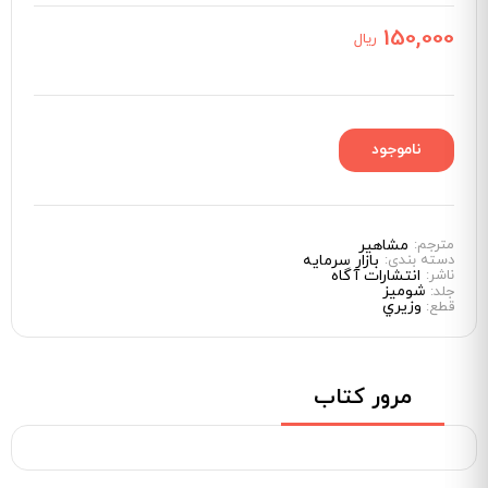
150,000
ریال
مترجم:
مشاهیر
دسته بندی:
بازار سرمایه
ناشر:
انتشارات آگاه
شوميز
جلد:
وزيري
قطع:
مرور کتاب