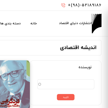
رفتن
+(98)-52189186
به
محتوای
اصلی
Main
انتشارات دنیای اقتصاد
خانه
دسته بندی ها
navigation
اندیشه اقتصادی
نویسنده