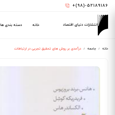
رفتن
+(98)-52189186
به
محتوای
اصلی
Main
انتشارات دنیای اقتصاد
خانه
دسته بندی ها
navigation
خانه
جامعه
درآمدی بر روش های تحقیق تجربی در ارتباطات