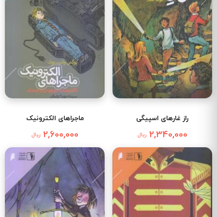
راز غارهای اسپیگی
ماجراهای الکترونیک
2,600,000
2,340,000
ریال
ریال