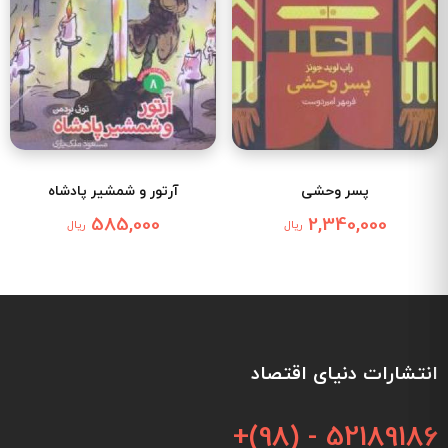
پسر وحشی
آرتور و شمشیر پادشاه
585,000
2,340,000
ریال
ریال
انتشارات دنیای اقتصاد
+(98) - 52189186