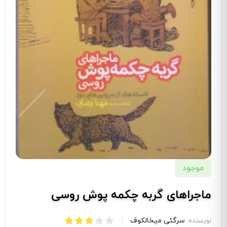
موجود
ماجراهای گربه چکمه پوش روسی
سرگئی میخالکوف
نویسنده: