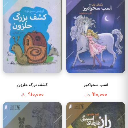
اسب سحرآمیز
کشف بزرگ حلزون
910,000
910,000
ریال
ریال