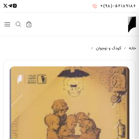
رفتن
+(98)-52189186
به
محتوای
اصلی
0
خانه
کودک و نوجوان