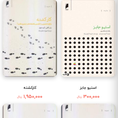
استیو جابز
کارکشته
1,950,000
300,000
ریال
ریال