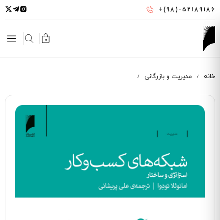
رفتن
+(98)-52189186
به
محتوای
اصلی
0
خانه
مدیریت و بازرگانی