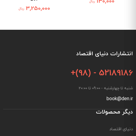
130,000
ریال
3,250,000
ریال
انتشارات دنیای اقتصاد
+(98) - 52189186
شنبه تا چهارشنبه - 09:00 تا 20:00
book@den.ir
دیگر محصولات
دنیای اقتصاد