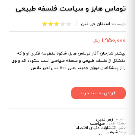
توماس هابز و سیاست فلسفه طبیعی
استفان جی.فین
نویسنده:
1,950,000
ریال
بیشتر شارحان آثار توماس هابز، شکوه منظومه فکری او را که
متشکل از فلسفه طبیعی و فلسفه سیاسی است ستوده ‌اند و وی
را از پیشگامان دوران جدید، یعنی 500 سال اخیر دانس...
مترجم:
زهرا تدین
دسته بندی:
سیاست
ناشر:
انتشارات دنیای اقتصاد
شوميز
جلد: