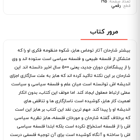
195
تعداد صفحه:
رقعي
قطع:
مرور کتاب
بیشتر شارحان آثار توماس هابز، شکوه منظومه فکری او را که
متشکل از فلسفه طبیعی و فلسفه سیاسی است ستوده ‌اند و وی
را از پیشگامان دوران جدید، یعنی 500 سال اخیر دانسته ‌اند. این
شارحان بر این نکته تاکید کرده ‌اند که هابز به علت سازگاری اجزای
اندیشه ‌اش توانسته است میان علم و فلسفه سیاسی و سیاست
عملی ارتباط معقول ایجاد کند. اما مولف این کتاب، بدون انکار
اهمیت کار هابز، کوشیده است ناسازگاری ‌ها و تناقض‌ های
اندیشه او را پیدا کند. مهم ‌ترین نقد این کتاب بر هابز این است
که برخلاف گفته شارحان و مورخان فلسفه، هابز نظریه سیاسی
‌اش را از فلسفه استخراج نکرده است بلکه ابتدا فلسفه سیاسی
‌اش را ساخته و آنگاه کوشیده است برای آن توجیه فلسفی درست