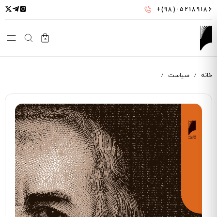
رفتن
+(98)-52189186
به
محتوای
اصلی
0
خانه
سیاست