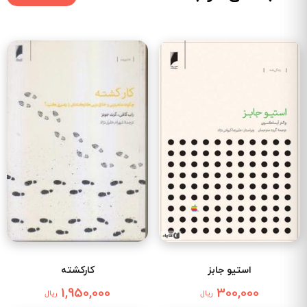
استیو جابز
کارکشته
1,950,000
300,000
ریال
ریال