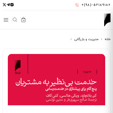
رفتن
+(98)-52189186
به
محتوای
اصلی
0
خانه
مدیریت و بازرگانی