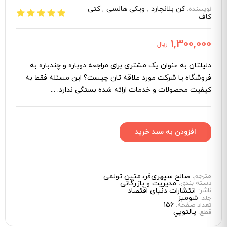
کن بلانچارد
ویکی هالسی
کتی
نویسنده:
,
,
کاف
1,300,000
ریال
دلیلتان به‌ عنوان یک مشتری برای مراجعه دوباره و چندباره به
فروشگاه یا شرکت مورد علاقه ­تان چیست؟ این مسئله فقط به
کیفیت محصولات و خدمات ارائه ‌شده بستگی ندارد. ...
مترجم:
صالح سپهری‌فر
متین تولمی
دسته بندی:
مدیریت و بازرگانی
ناشر:
انتشارات دنیای اقتصاد
شوميز
جلد:
156
تعداد صفحه:
پالتويي
قطع: