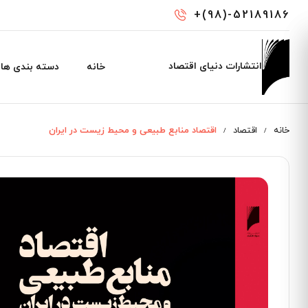
رفتن
+(98)-52189186
به
محتوای
اصلی
Main
انتشارات دنیای اقتصاد
خانه
دسته بندی ها
navigation
خانه
اقتصاد
اقتصاد منابع طبیعی و محیط زیست در ایران