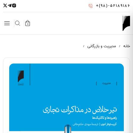
رفتن
+(98)-52189186
به
محتوای
اصلی
0
خانه
مدیریت و بازرگانی