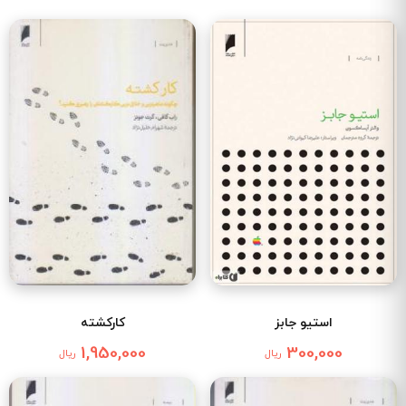
استیو جابز
کارکشته
1,950,000
300,000
ریال
ریال