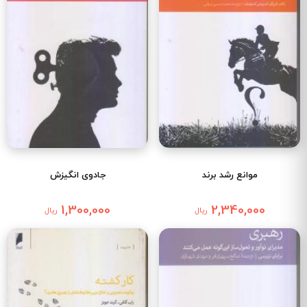
موانع رشد برند
جادوی انگیزش
1,300,000
2,340,000
ریال
ریال