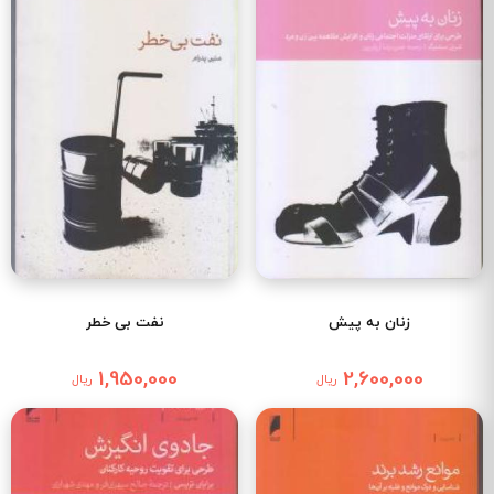
زنان به پیش
نفت بی خطر
1,950,000
2,600,000
ریال
ریال