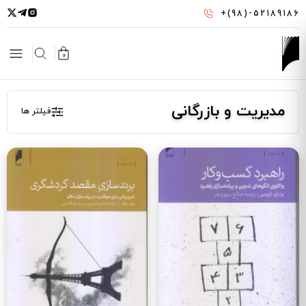
رفتن
+(98)-52189186
به
محتوای
اصلی
0
مدیریت و بازرگانی
فیلتر ها