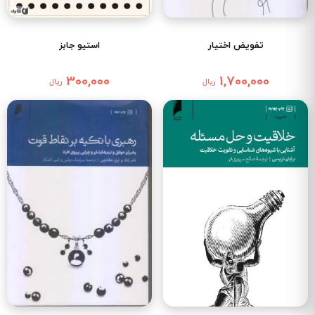
تفویض اختیار
استیو جابز
300,000
1,700,000
ریال
ریال